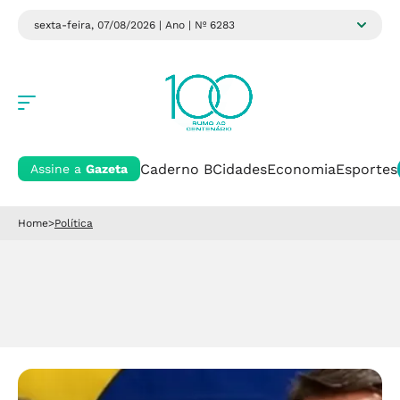
sexta-feira, 07/08/2026 | Ano
| Nº 6283
Política
Caderno B
Cidades
Economia
Esportes
Assine a
Gazeta
Home
>
Política