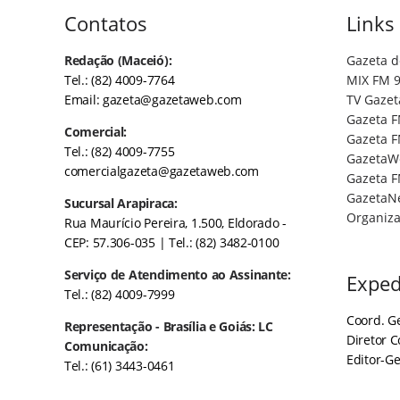
Contatos
Links
Redação (Maceió):
Gazeta d
Tel.: (82) 4009-7764
MIX FM 9
Email:
gazeta@gazetaweb.com
TV Gazet
Gazeta F
Comercial:
Gazeta F
Tel.: (82) 4009-7755
GazetaW
comercialgazeta@gazetaweb.com
Gazeta F
GazetaN
Sucursal Arapiraca:
Organiza
Rua Maurício Pereira, 1.500, Eldorado -
CEP: 57.306-035
| Tel.: (82) 3482-0100
Serviço de Atendimento ao Assinante:
Exped
Tel.: (82) 4009-7999
Coord. Ge
Representação - Brasília e Goiás: LC
Diretor 
Comunicação:
Editor-Ge
Tel.: (61) 3443-0461