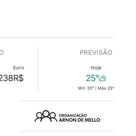
O
PREVISÃO
n
Euro
Hoje
.238
R$
25°
Min 25° | Máx 25°