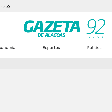
L
25°
conomia
Esportes
Política