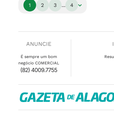
1
2
3
...
4
ANUNCIE
É sempre um bom
Resu
negócio COMERCIAL
(82) 4009.7755