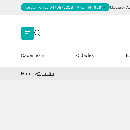
terça-feira, 04/08/2026 | Ano
| Nº 6281
Maceió, A
Caderno B
Cidades
E
Home
>
Opinião