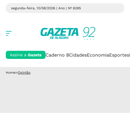
segunda-feira, 10/08/2026 | Ano
| Nº 6285
Caderno B
Cidades
Economia
Esportes
Assine a
Gazeta
Home
>
Opinião
Cuidados