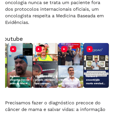
oncologia nunca se trata um paciente fora
dos protocolos internacionais oficiais, um
oncologista respeita a Medicina Baseada em
Evidências.
Youtube
Nadador
URGENTE: PM
POLÊMICA:
Homem é
no
encontra lixo na
prende militares
Marlan Ferreira
encontrado
praia de Maceió
que usaram
diz que JHC
morto enrolado
o,
e alerta para
viatura em
traiu aliados:
em fios em São
riscos às
‘pegadinha’ no
“Não tem
Brás
tartarugas
Rancho de
palavra”
#tvgazeta
Carlinhos Maia
#tvgazeta
#alagoas
#tvgazeta
#alagoas #jhc
Precisamos fazer o diagnóstico precoce do
câncer de mama e salvar vidas: a informação