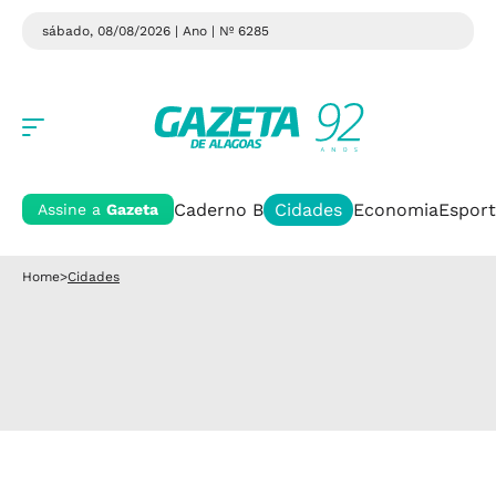
sábado, 08/08/2026 | Ano
| Nº 6285
Caderno B
Cidades
Economia
Esport
Assine a
Gazeta
Home
>
Cidades
Conscientização