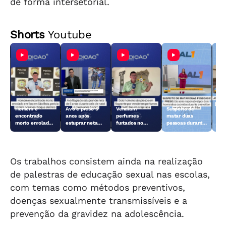
de forma intersetorial.
Shorts
Youtube
Homem é
Avô é preso 5
Vendiam
Suspeito de
Jov
encontrado
anos após
perfumes
matar duas
ano
morto enrolado
estuprar neta
furtados no
pessoas durante
par
em fios em São
durante ceia de
Centro de
o réveillon no
Mac
Brás
Natal
Arapiraca e
Pilar é preso
acabaram
presos
Os trabalhos consistem ainda na realização
de palestras de educação sexual nas escolas,
com temas como métodos preventivos,
doenças sexualmente transmissíveis e a
prevenção da gravidez na adolescência.