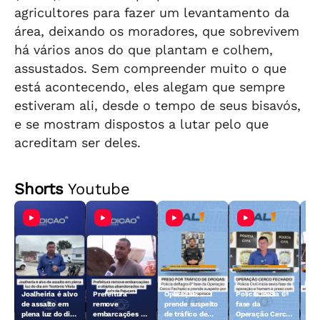
agricultores para fazer um levantamento da
área, deixando os moradores, que sobrevivem
há vários anos do que plantam e colhem,
assustados. Sem compreender muito o que
está acontecendo, eles alegam que sempre
estiveram ali, desde o tempo de seus bisavós,
e se mostram dispostos a lutar pelo que
acreditam ser deles.
Shorts
Youtube
Joalheiria é alvo
Prefeitura
Operação
Polícia inicia 6ª
Açã
de assalto em
remove
prende suspeito
fase da
rem
plena luz do dia
embarcações e
de tráfico de
Operação Cerco
emb