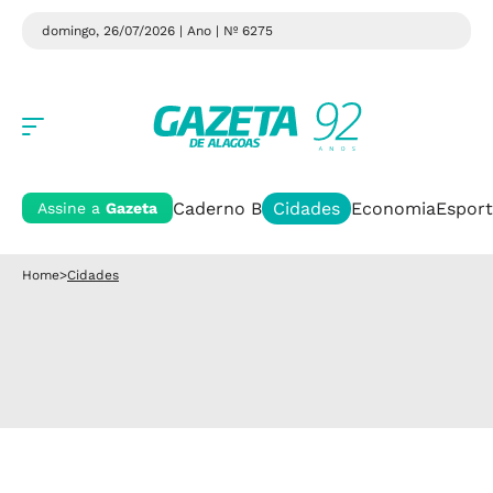
domingo, 26/07/2026 | Ano
| Nº 6275
Caderno B
Cidades
Economia
Esport
Assine a
Gazeta
Home
>
Cidades
Impasse