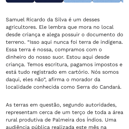
em Teotônio
objetos
drogas em
Fechado
obj
Vilela
abandonados na
Arapiraca
aba
orla da Pajuçara
orl
Samuel Ricardo da Silva é um desses
agricultores. Ele lembra que mora no local
desde criança e alega possuir o documento do
terreno. “Isso aqui nunca foi terra de indígena.
Essa terra é nossa, compramos com o
dinheiro do nosso suor. Estou aqui desde
criança. Temos escritura, pagamos impostos e
está tudo registrado em cartório. Nós somos
daqui, eles não”, afirma o morador da
localidade conhecida como Serra do Candará.
As terras em questão, segundo autoridades,
representam cerca de um terço de toda a área
rural produtiva de Palmeira dos Índios. Uma
audiência pública realizada este mês na